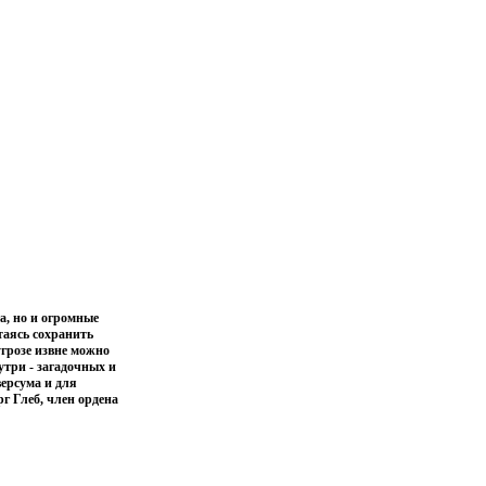
а, но и огромные
аясь сохранить
грозе извне можно
утри - загадочных и
ерсума и для
г Глеб, член ордена