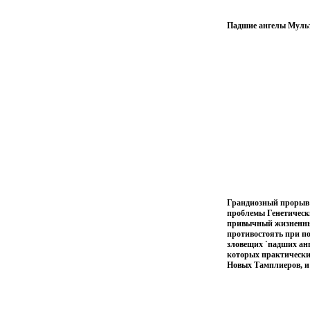
Падшие ангелы Мульт
Грандиозный прорыв в
проблемы Генетическ
привычный жизненный
противостоять при по
зловещих `падших анг
которых практически 
Новых Тамплиеров, и