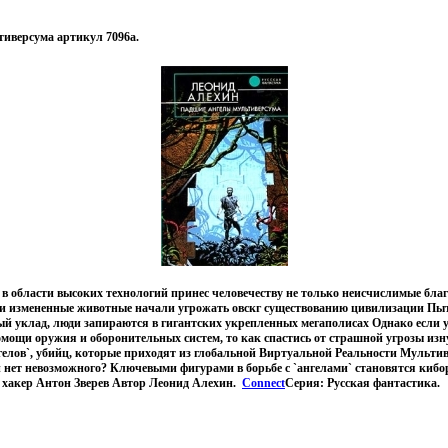
иверсума артикул 7096a.
 области высоких технологий принес человечеству не только неисчислимые благ
и измененные животные начали угрожать овскг существованию цивилизации Пыт
 уклад, люди запираются в гигантских укрепленных мегаполисах Однако если у
мощи оружия и оборонительных систем, то как спастись от страшной угрозы изн
елов`, убийц, которые приходят из глобальной Виртуальной Реальности Мультив
нет невозможного? Ключевыми фигурами в борьбе с `ангелами` становятся кибор
 хакер Антон Зверев Автор Леонид Алехин.
Connect
Серия: Русская фантастика.