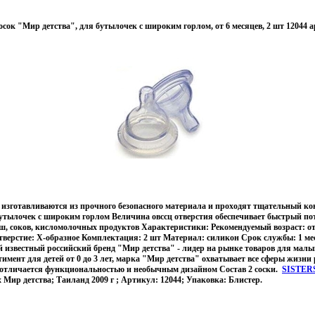
сок "Мир детства", для бутылочек с широким горлом, от 6 месяцев, 2 шт 12044 а
 изготавливаются из прочного безопасного материала и проходят тщательный ко
утылочек с широким горлом Величина овссц отверстия обеспечивает быстрый по
ш, соков, кисломолочных продуктов Характеристики: Рекомендуемый возраст: от 
верстие: Х-образное Комплектация: 2 шт Материал: силикон Срок службы: 1 ме
 известный российский бренд "Мир детства" - лидер на рынке товаров для мал
имент для детей от 0 до 3 лет, марка "Мир детства" охватывает все сферы жизни 
, отличается функциональностью и необычным дизайном Состав 2 соски.
SISTER
Мир детства; Таиланд 2009 г ; Артикул: 12044; Упаковка: Блистер.