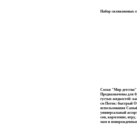
Набор силиконовых со
Соски "Мир детства"
Предназначены для б
густых жидкостей: ка
см Поток: быстрый От
использования Самый
универсальный ассорт
сон, кормление, игру
мам и новорожденных 