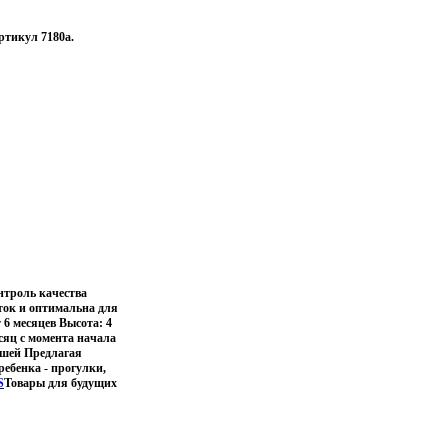
ртикул 7180a.
нтроль качества
ток и оптимальна для
6 месяцев Высота: 4
сяц с момента начала
ышей Предлагая
ребенка - прогулки,
S
Товары для будущих