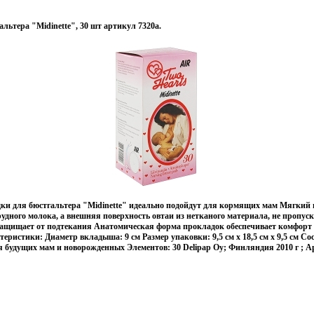
льтера "Midinette", 30 шт артикул 7320a.
ки для бюстгальтера "Midinette" идеально подойдут для кормящих мам Мягки
удного молока, а внешняя поверхность овтаи из нетканого материала, не пропус
защищает от подтекания Анатомическая форма прокладок обеспечивает комфорт 
еристики: Диаметр вкладыша: 9 см Размер упаковки: 9,5 см x 18,5 см x 9,5 см Со
 будущих мам и новорожденных Элементов: 30 Delipap Oy; Финляндия 2010 г ; Ар