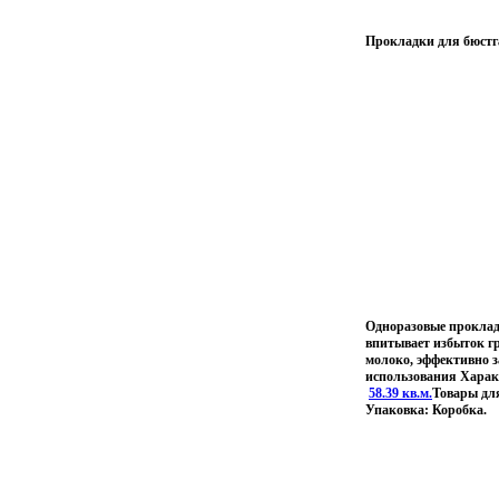
Прокладки для бюстга
Одноразовые проклад
впитывает избыток гр
молоко, эффективно 
использования Характ
58.39 кв.м.
Товары для
Упаковка: Коробка.