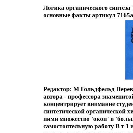
Логика органического синтеза 
основные факты артикул 7165a
Редактор: М Гольдфельд Перев
автора - профессора знаменит
концентрирует внимание студен
синтетической органической хи
ними множество `окон` в `бол
самостоятельную работу В т 1 