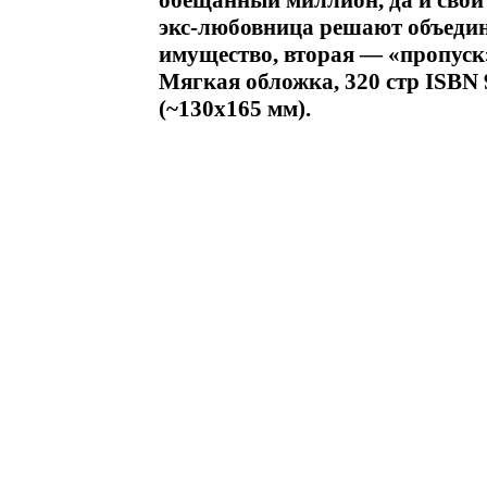
обещанный миллион, да и свой 
экс-любовница решают объедин
имущество, вторая — «пропус
Мягкая обложка, 320 стр ISBN 
(~130х165 мм).