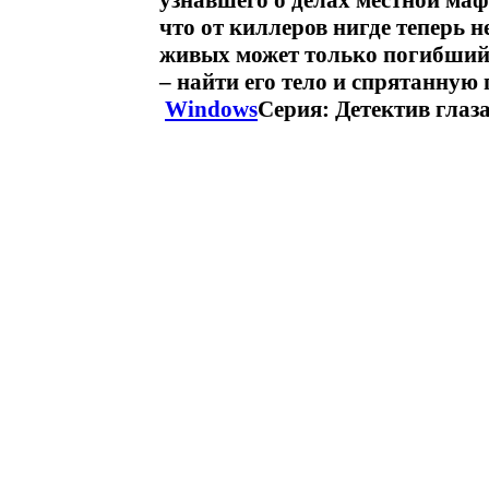
узнавшего о делах местной ма
что от киллеров нигде теперь н
живых может только погибший
– найти его тело и спрятанну
Windows
Серия: Детектив гла