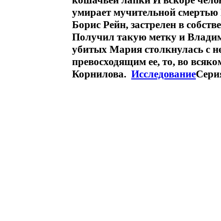
кошачьей лапки И вскоре чело
умирает мучительной смертью 
Борис Рейн, застрелен в собст
Получил такую метку и Владим
убитых Мария столкнулась с н
превосходящим ее, то, во всяк
Корнилова.
Исследование
Серия